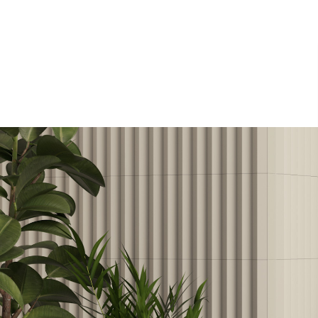
C
O
L
L
E
C
T
I
O
N
S
E
D
I
T
I
O
N
S
G
E
T
I
N
S
P
I
R
E
D
D
E
S
I
G
N
E
R
S
J
O
U
R
N
A
L
A
B
O
U
T
M
U
T
I
N
A
F
O
R
A
R
T