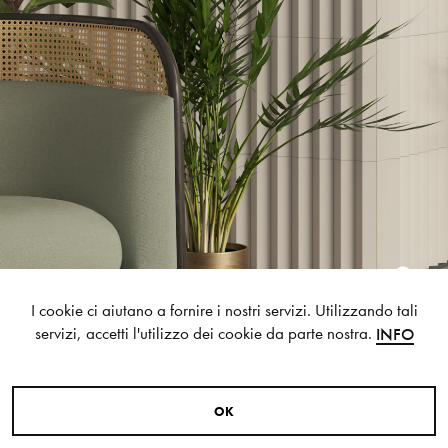
S
H
O
P
Get In Touch
L
o
g
i
n
IT
EN
I cookie ci aiutano a fornire i nostri servizi. Utilizzando tali
servizi, accetti l'utilizzo dei cookie da parte nostra.
INFO
O
K