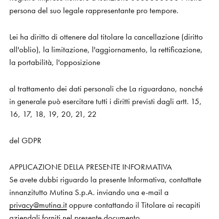
persona del suo legale rappresentante pro tempore.
Lei ha diritto di ottenere dal titolare la cancellazione (diritto
all'oblio), la limitazione, l'aggiornamento, la rettificazione,
la portabilità, l'opposizione
al trattamento dei dati personali che La riguardano, nonché
in generale può esercitare tutti i diritti previsti dagli artt. 15,
16, 17, 18, 19, 20, 21, 22
del GDPR
APPLICAZIONE DELLA PRESENTE INFORMATIVA
Se avete dubbi riguardo la presente Informativa, contattate
innanzitutto Mutina S.p.A. inviando una e-mail a
privacy@mutina.it
oppure contattando il Titolare ai recapiti
aziendali forniti nel presente documento.