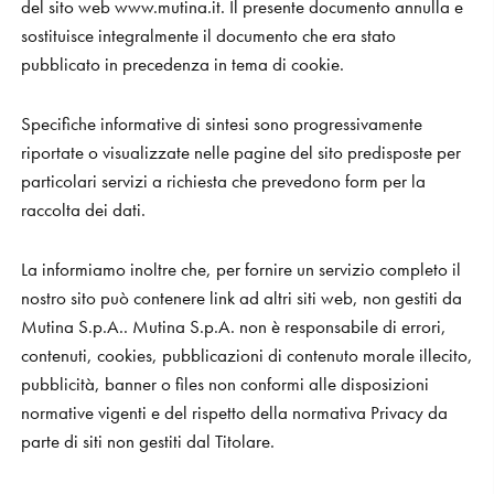
del sito web www.mutina.it. Il presente documento annulla e
sostituisce integralmente il documento che era stato
S
H
O
P
pubblicato in precedenza in tema di cookie.
Get In Touch
L
o
g
i
n
Specifiche informative di sintesi sono progressivamente
riportate o visualizzate nelle pagine del sito predisposte per
IT
EN
particolari servizi a richiesta che prevedono form per la
raccolta dei dati.
La informiamo inoltre che, per fornire un servizio completo il
nostro sito può contenere link ad altri siti web, non gestiti da
Mutina S.p.A.. Mutina S.p.A. non è responsabile di errori,
contenuti, cookies, pubblicazioni di contenuto morale illecito,
pubblicità, banner o files non conformi alle disposizioni
normative vigenti e del rispetto della normativa Privacy da
parte di siti non gestiti dal Titolare.