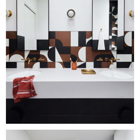
S
H
O
P
Get In Touch
L
o
g
i
n
IT
EN