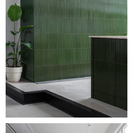
S
H
O
P
Get In Touch
L
o
g
i
n
IT
EN