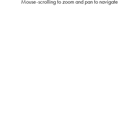
Mouse-scrolling to zoom and pan to navigate
S
H
O
P
Get In Touch
L
o
g
i
n
IT
EN
Si informa che questo sito utilizza cookie di profilazione, anche
di terze parti. Per maggior informazioni o negare il consenso a
tutti o ad alcune cookie
. Cliccando su accetto
CLICCARE QUI
acconsento all’utilizzo dei cookie.
A
C
C
E
T
T
O