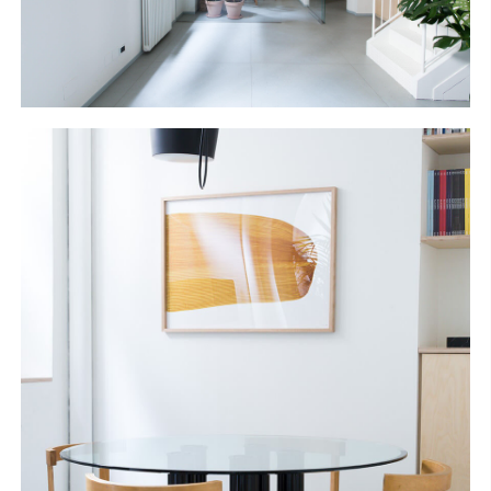
S
H
O
P
Get In Touch
L
o
g
i
n
IT
EN