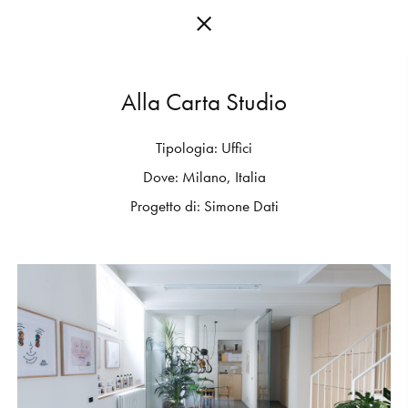
A
l
l
a
C
a
r
t
a
S
t
u
d
i
o
Tipologia:
Uffici
C
O
L
L
E
C
T
I
O
N
S
Dove:
Milano,
Italia
E
D
I
T
I
O
N
S
Progetto
di:
Simone
Dati
G
E
T
I
N
S
P
I
R
E
D
D
E
S
I
G
N
E
R
S
J
O
U
R
N
A
L
A
B
O
U
T
M
U
T
I
N
A
F
O
R
A
R
T