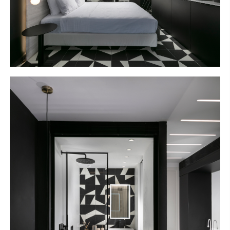
S
H
O
P
Get In Touch
L
o
g
i
n
IT
EN