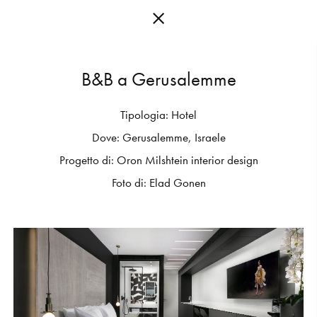
B
&
B
a
G
e
r
u
s
a
l
e
m
m
e
Tipologia:
Hotel
C
O
L
L
E
C
T
I
O
N
S
Dove:
Gerusalemme,
Israele
E
D
I
T
I
O
N
S
Progetto
di:
Oron
Milshtein
interior
design
Foto
di:
Elad
Gonen
G
E
T
I
N
S
P
I
R
E
D
D
E
S
I
G
N
E
R
S
J
O
U
R
N
A
L
A
B
O
U
T
M
U
T
I
N
A
F
O
R
A
R
T