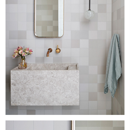
S
H
O
P
Get In Touch
L
o
g
i
n
IT
EN