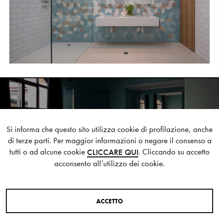
S
H
O
P
Get In Touch
L
o
g
i
n
IT
EN
HOUSE IN MILAN
NEXT STYLE SUGGESTION
Si informa che questo sito utilizza cookie di profilazione, anche
di terze parti. Per maggior informazioni o negare il consenso a
tutti o ad alcune cookie
. Cliccando su accetto
CLICCARE QUI
acconsento all’utilizzo dei cookie.
A
C
C
E
T
T
O
COLLEZIONI PRESENTI