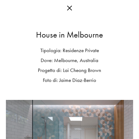
H
o
u
s
e
i
n
M
e
l
b
o
u
r
n
e
Tipologia:
Residenze
Private
C
O
L
L
E
C
T
I
O
N
S
Dove:
Melbourne,
Australia
E
D
I
T
I
O
N
S
Progetto
di:
Lai
Cheong
Brown
Foto
di:
Jaime
Diaz-Berrio
G
E
T
I
N
S
P
I
R
E
D
D
E
S
I
G
N
E
R
S
J
O
U
R
N
A
L
A
B
O
U
T
M
U
T
I
N
A
F
O
R
A
R
T