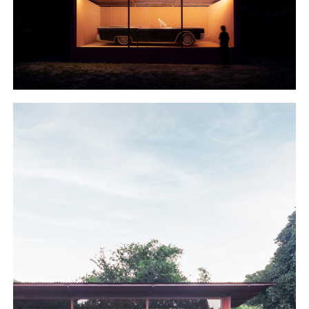
S
H
O
P
Get In Touch
L
o
g
i
n
IT
EN