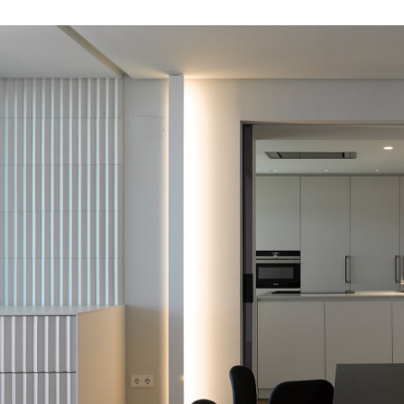
s
di progettazione per
rni originali e distintivi,
te le collezioni Mutina
asversale.
INSPIRATIONS