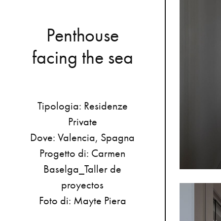
P
e
n
t
h
o
u
s
e
f
a
c
i
n
g
t
h
e
s
e
a
Tipologia:
Residenze
Private
Dove:
Valencia,
Spagna
Progetto
di:
Carmen
Baselga_Taller
de
proyectos
Foto
di:
Mayte
Piera