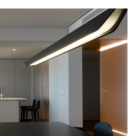
In Use
Una selezione di spazi pubblici e
privati, showroom, hotel e
ristoranti: interni ispirazionali che
hanno come comune
denominatore l’uso delle
collezioni Mutina.
SEE ALL PROJECTS