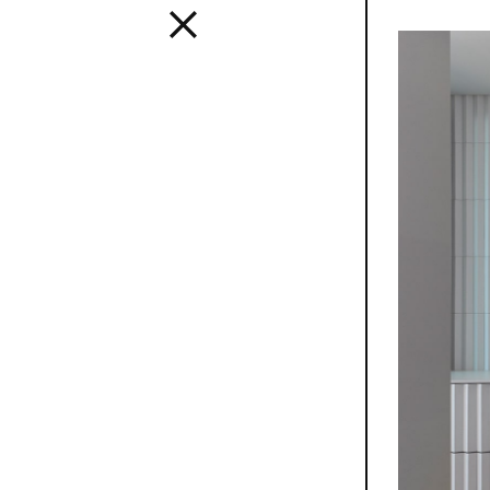
Interior
Uno stile 
creare inte
usando tut
in modo tr
SEE ALL 