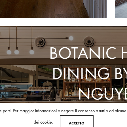
BOTANIC 
DINING B
NGUY
rze parti. Per maggior informazioni o negare il consenso a tutti o ad alcun
NEXT STYLE SUGGE
dei cookie.
A
C
C
E
T
T
O