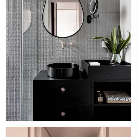
S
H
O
P
Get In Touch
L
o
g
i
n
IT
EN