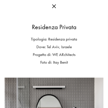
R
e
s
i
d
e
n
z
a
P
r
i
v
a
t
a
Tipologia:
Residenza
privata
C
O
L
L
E
C
T
I
O
N
S
Dove:
Tel
Aviv,
Israele
E
D
I
T
I
O
N
S
Progetto
di:
WE
ARchitects
Foto
di:
Itay
Benit
G
E
T
I
N
S
P
I
R
E
D
D
E
S
I
G
N
E
R
S
J
O
U
R
N
A
L
A
B
O
U
T
M
U
T
I
N
A
F
O
R
A
R
T