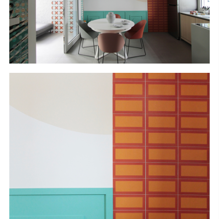
S
H
O
P
Get In Touch
L
o
g
i
n
IT
EN