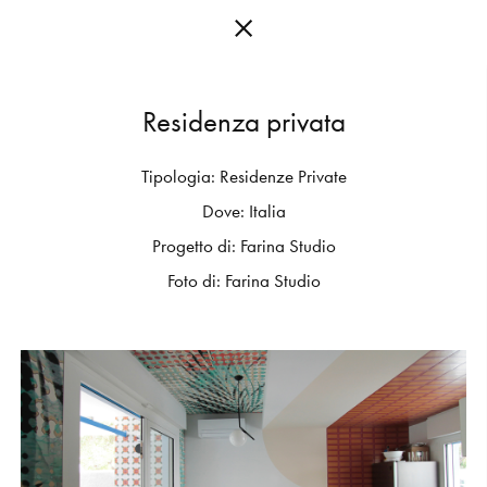
R
e
s
i
d
e
n
z
a
p
r
i
v
a
t
a
Tipologia:
Residenze
Private
C
O
L
L
E
C
T
I
O
N
S
Dove:
Italia
E
D
I
T
I
O
N
S
Progetto
di:
Farina
Studio
Foto
di:
Farina
Studio
G
E
T
I
N
S
P
I
R
E
D
D
E
S
I
G
N
E
R
S
J
O
U
R
N
A
L
A
B
O
U
T
M
U
T
I
N
A
F
O
R
A
R
T