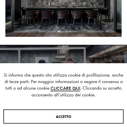
S
H
O
P
Get In Touch
L
o
g
i
n
IT
EN
THE SOCIAL HOUSE
NEXT STYLE SUGGESTION
Si informa che questo sito utilizza cookie di profilazione, anche
di terze parti. Per maggior informazioni o negare il consenso a
tutti o ad alcune cookie
. Cliccando su accetto
CLICCARE QUI
acconsento all’utilizzo dei cookie.
A
C
C
E
T
T
O
COLLEZIONI PRESENTI