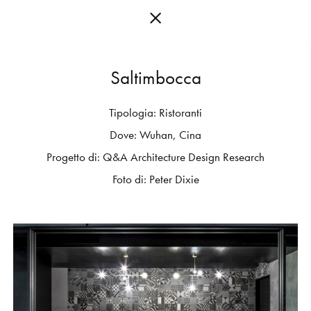
S
a
l
t
i
m
b
o
c
c
a
Tipologia:
Ristoranti
C
O
L
L
E
C
T
I
O
N
S
Dove:
Wuhan,
Cina
E
D
I
T
I
O
N
S
Progetto
di:
Q&A
Architecture
Design
Research
Foto
di:
Peter
Dixie
G
E
T
I
N
S
P
I
R
E
D
D
E
S
I
G
N
E
R
S
J
O
U
R
N
A
L
A
B
O
U
T
M
U
T
I
N
A
F
O
R
A
R
T