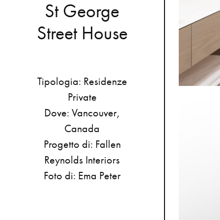
S
t
G
e
o
r
g
e
S
t
r
e
e
t
H
o
u
s
e
Tipologia:
Residenze
Private
Dove:
Vancouver,
Canada
Progetto
di:
Fallen
Reynolds
Interiors
Foto
di:
Ema
Peter