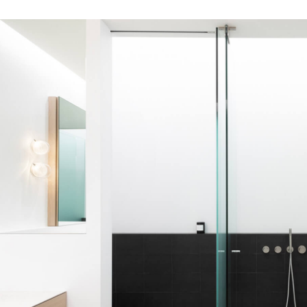
s
di progettazione per
rni originali e distintivi,
te le collezioni Mutina
asversale.
INSPIRATIONS