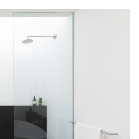
In Use
Una selezione di spazi pubblici e
privati, showroom, hotel e
ristoranti: interni ispirazionali che
hanno come comune
denominatore l’uso delle
collezioni Mutina.
SEE ALL PROJECTS