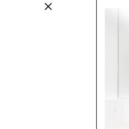
Interior
Uno stile 
creare inte
usando tut
in modo tr
SEE ALL 