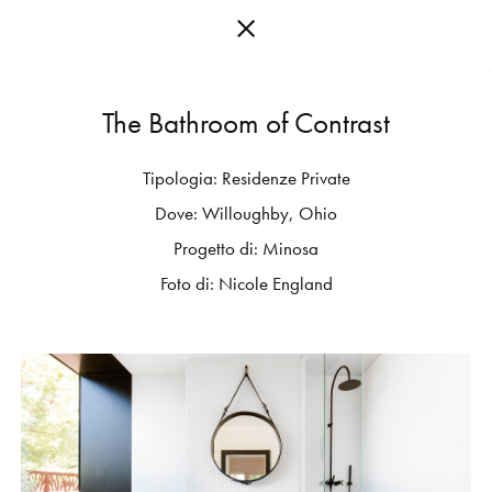
T
h
e
B
a
t
h
r
o
o
m
o
f
C
o
n
t
r
a
s
t
Tipologia:
Residenze
Private
C
O
L
L
E
C
T
I
O
N
S
Dove:
Willoughby,
Ohio
E
D
I
T
I
O
N
S
Progetto
di:
Minosa
Foto
di:
Nicole
England
G
E
T
I
N
S
P
I
R
E
D
D
E
S
I
G
N
E
R
S
J
O
U
R
N
A
L
A
B
O
U
T
M
U
T
I
N
A
F
O
R
A
R
T