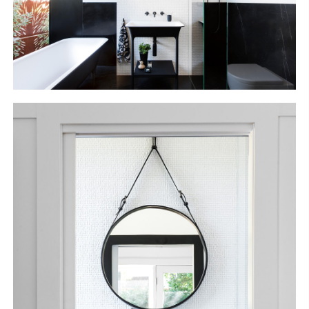
S
H
O
P
Get In Touch
L
o
g
i
n
IT
EN