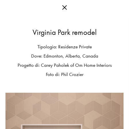
V
i
r
g
i
n
i
a
P
a
r
k
r
e
m
o
d
e
l
Tipologia:
Residenze
Private
C
O
L
L
E
C
T
I
O
N
S
Dove:
Edmonton,
Alberta,
Canada
E
D
I
T
I
O
N
S
Progetto
di:
Carey
Paholek
of
Om
Home
Interiors
Foto
di:
Phil
Crozier
G
E
T
I
N
S
P
I
R
E
D
D
E
S
I
G
N
E
R
S
J
O
U
R
N
A
L
A
B
O
U
T
M
U
T
I
N
A
F
O
R
A
R
T