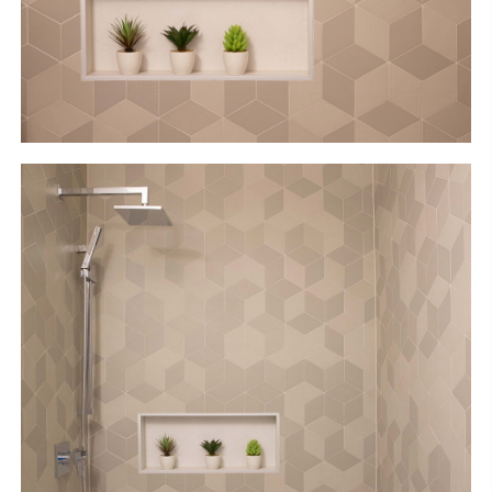
S
H
O
P
Get In Touch
L
o
g
i
n
IT
EN