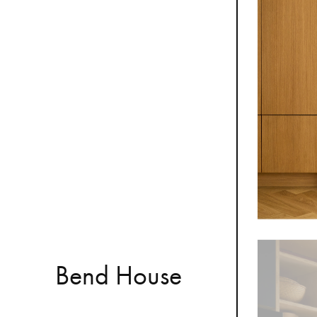
B
e
n
d
H
o
u
s
e