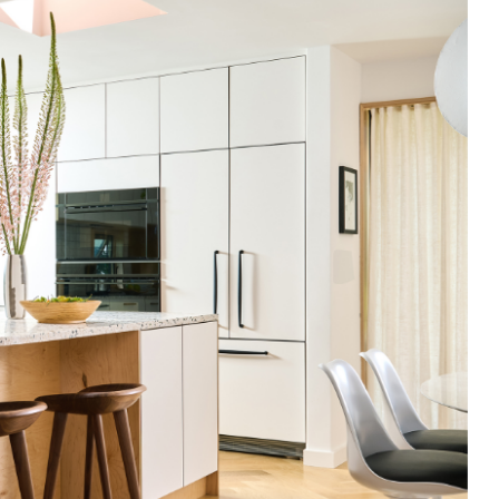
In Use
Una selezione di spazi pubblici e
privati, showroom, hotel e
ristoranti: interni ispirazionali che
hanno come comune
denominatore l’uso delle
collezioni Mutina.
SEE ALL PROJECTS