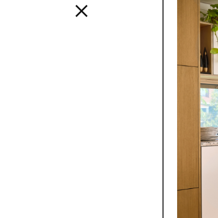
Interior
Uno stile 
creare inte
usando tut
in modo tr
SEE ALL 