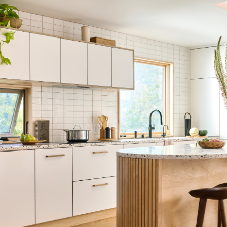
s
di progettazione per
rni originali e distintivi,
te le collezioni Mutina
asversale.
INSPIRATIONS