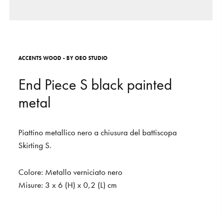
S
H
O
P
Get In Touch
L
o
g
i
n
A
C
C
E
N
T
S
W
O
O
D
-
B
Y
O
E
O
S
T
U
D
I
O
IT
EN
E
n
d
P
i
e
c
e
S
b
l
a
c
k
p
a
i
n
t
e
d
m
e
t
a
l
Piattino
metallico
nero
a
chiusura
del
battiscopa
Skirting
S.
Colore:
Metallo
verniciato
nero
Misure:
3
x
6
(H)
x
0,2
(L)
cm