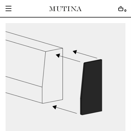
0
C
O
L
L
E
C
T
I
O
N
S
E
D
I
T
I
O
N
S
G
E
T
I
N
S
P
I
R
E
D
D
E
S
I
G
N
E
R
S
J
O
U
R
N
A
L
A
B
O
U
T
M
U
T
I
N
A
F
O
R
A
R
T