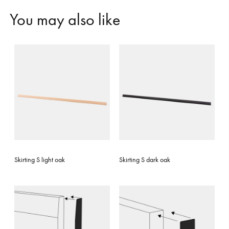
Y
o
u
m
a
y
a
l
s
o
l
i
k
e
Skirting S light oak
Skirting S dark oak