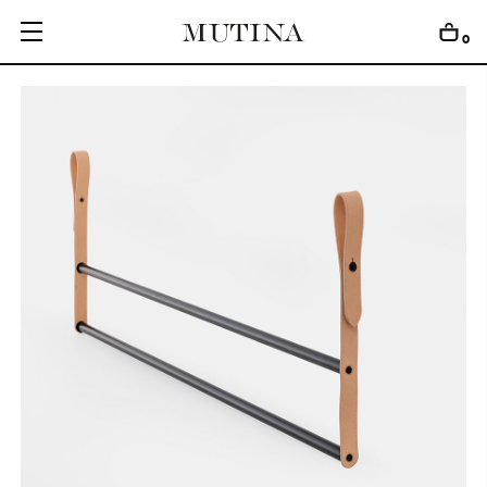
0
C
O
L
L
E
C
T
I
O
N
S
E
D
I
T
I
O
N
S
G
E
T
I
N
S
P
I
R
E
D
D
E
S
I
G
N
E
R
S
J
O
U
R
N
A
L
A
B
O
U
T
M
U
T
I
N
A
F
O
R
A
R
T