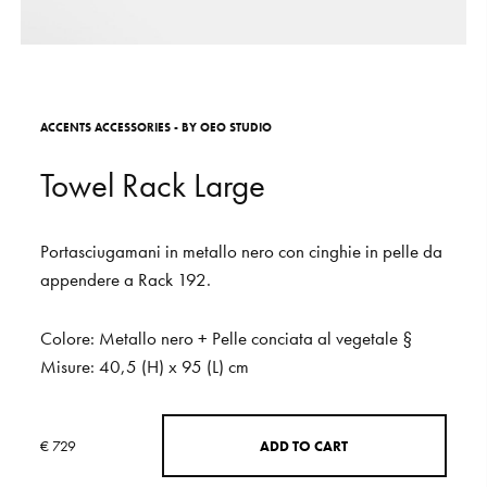
S
H
O
P
Get In Touch
L
o
g
i
n
A
C
C
E
N
T
S
A
C
C
E
S
S
O
R
I
E
S
-
B
Y
O
E
O
S
T
U
D
I
O
IT
EN
T
o
w
e
l
R
a
c
k
L
a
r
g
e
Portasciugamani
in
metallo
nero
con
cinghie
in
pelle
da
appendere
a
Rack
192.
Colore:
Metallo
nero
+
Pelle
conciata
al
vegetale
§
Misure:
40,5
(H)
x
95
(L)
cm
€ 729
A
D
D
T
O
C
A
R
T