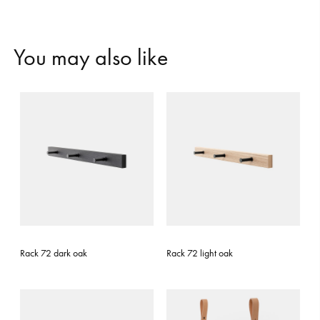
Y
o
u
m
a
y
a
l
s
o
l
i
k
e
Rack 72 dark oak
Rack 72 light oak