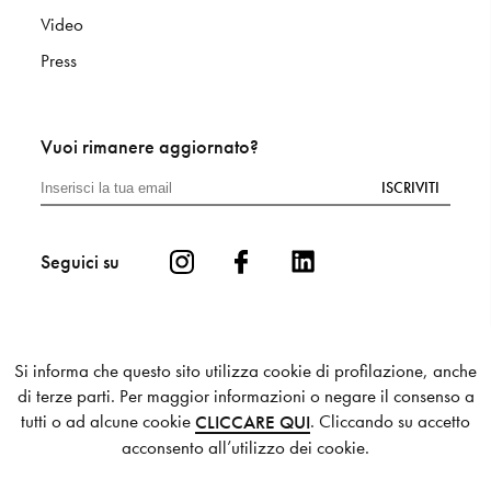
Video
S
H
O
P
Press
Get In Touch
L
o
g
i
n
Vuoi rimanere aggiornato?
IT
EN
ISCRIVITI
Seguici su
Si informa che questo sito utilizza cookie di profilazione, anche
di terze parti. Per maggior informazioni o negare il consenso a
tutti o ad alcune cookie
. Cliccando su accetto
CLICCARE QUI
Privacy
Cookie
Sitemap
acconsento all’utilizzo dei cookie.
© 2025 Mutina S.p.a. - P.I. 00336880364