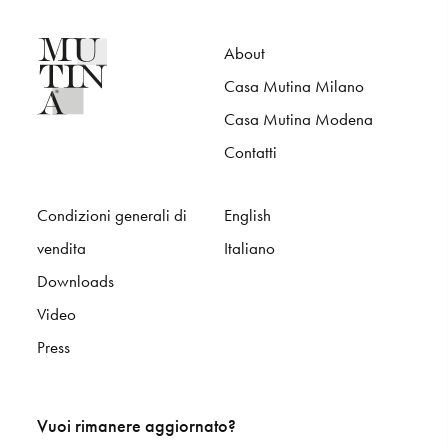
S
H
O
P
About
Get In Touch
Casa Mutina Milano
L
o
g
i
n
Casa Mutina Modena
IT
EN
Contatti
Condizioni generali di
English
vendita
Italiano
Downloads
Video
Press
Vuoi rimanere aggiornato?