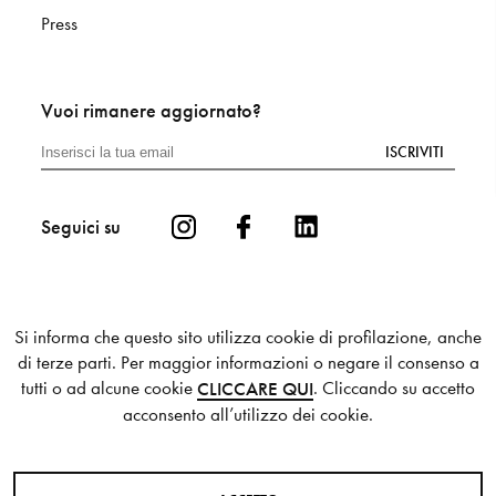
Press
Vuoi rimanere aggiornato?
ISCRIVITI
Seguici su
Si informa che questo sito utilizza cookie di profilazione, anche
di terze parti. Per maggior informazioni o negare il consenso a
tutti o ad alcune cookie
. Cliccando su accetto
CLICCARE QUI
Privacy
Cookie
Sitemap
acconsento all’utilizzo dei cookie.
© 2025 Mutina S.p.a. - P.I. 00336880364
Credits