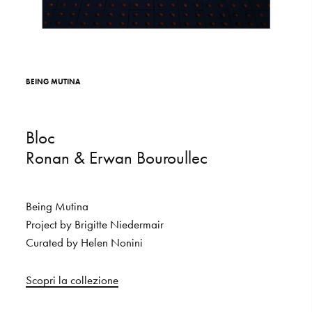
S
H
O
P
Get In Touch
L
o
g
i
n
B
E
I
N
G
M
U
T
I
N
A
IT
EN
Bloc
Ronan
&
Erwan
Bouroullec
Being
Mutina
Project
by
Brigitte
Niedermair
Curated
by
Helen
Nonini
Scopri
la
collezione