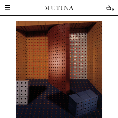
0
C
O
L
L
E
C
T
I
O
N
S
E
D
I
T
I
O
N
S
G
E
T
I
N
S
P
I
R
E
D
D
E
S
I
G
N
E
R
S
J
O
U
R
N
A
L
A
B
O
U
T
M
U
T
I
N
A
F
O
R
A
R
T