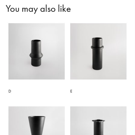
Y
o
u
m
a
y
a
l
s
o
l
i
k
e
D
E