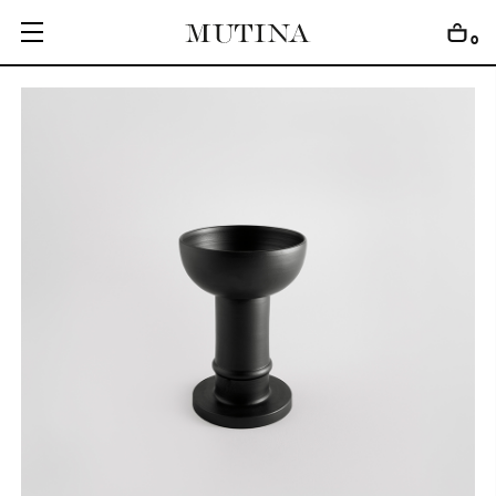
0
C
O
L
L
E
C
T
I
O
N
S
E
D
I
T
I
O
N
S
G
E
T
I
N
S
P
I
R
E
D
D
E
S
I
G
N
E
R
S
J
O
U
R
N
A
L
A
B
O
U
T
M
U
T
I
N
A
F
O
R
A
R
T