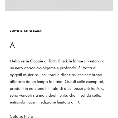
S
H
O
P
Get In Touch
L
o
g
i
n
C
O
P
P
I
E
D
I
F
A
T
T
O
B
L
A
C
K
IT
EN
A
Nella
serie
Coppie
di
Fatto
Black
le
forme
si
vestono
di
un
nero
opaco
avvolgente
e
profondo.
Si
tratta
di
oggetti
misteriosi,
scultorei
e
silenziosi
che
sembrano
affiorare
da
un
tempo
lontano.
Questi
sette
esemplari,
prodotti
in
edizione
limitata
di
dieci
pezzi
più
tre
A.P.,
sono
venduti
sia
individualmente,
che
in
set
da
sette,
in
entrambi
i
casi
in
edizione
limitata
di
10.
Colore:
Nero