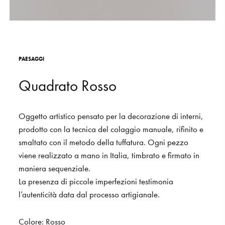
S
H
O
P
Get In Touch
L
o
g
i
n
P
A
E
S
A
G
G
I
IT
EN
Q
u
a
d
r
a
t
o
R
o
s
s
o
Oggetto
artistico
pensato
per
la
decorazione
di
interni,
prodotto
con
la
tecnica
del
colaggio
manuale,
rifinito
e
smaltato
con
il
metodo
della
tuffatura.
Ogni
pezzo
viene
realizzato
a
mano
in
Italia,
timbrato
e
firmato
in
maniera
sequenziale.
La
presenza
di
piccole
imperfezioni
testimonia
l’autenticità
data
dal
processo
artigianale.
Colore:
Rosso