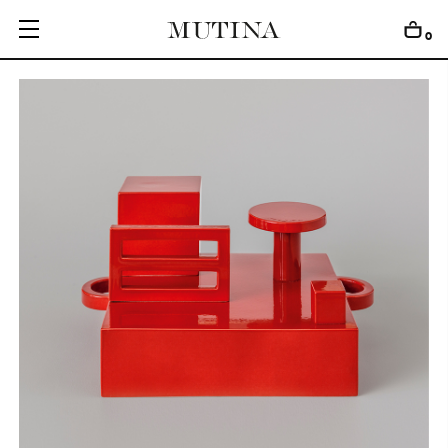
0
C
O
L
L
E
C
T
I
O
N
S
E
D
I
T
I
O
N
S
G
E
T
I
N
S
P
I
R
E
D
D
E
S
I
G
N
E
R
S
J
O
U
R
N
A
L
A
B
O
U
T
M
U
T
I
N
A
F
O
R
A
R
T