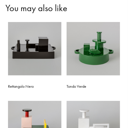
Y
o
u
m
a
y
a
l
s
o
l
i
k
e
Rettangolo Nero
Tondo Verde