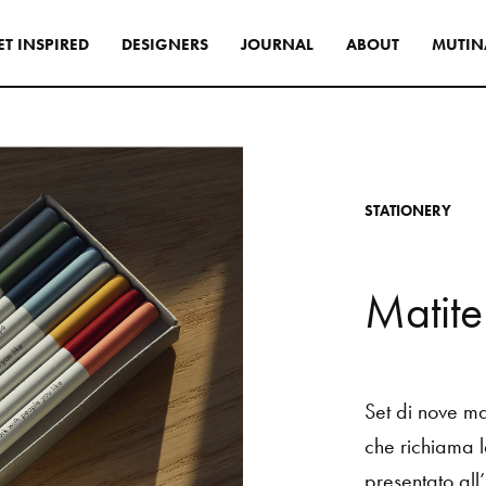
E
T
I
N
S
P
I
R
E
D
D
E
S
I
G
N
E
R
S
J
O
U
R
N
A
L
A
B
O
U
T
M
U
T
I
N
s
di progettazione per
rni originali e distintivi,
S
T
A
T
I
O
N
E
R
Y
te le collezioni Mutina
asversale.
INSPIRATIONS
M
a
t
i
t
e
Set
di
nove
ma
che
richiama
presentato
all