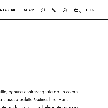
A
F
O
R
A
R
T
S
H
O
P
IT
EN
0
In Use
Una selezione di spazi pubblici e
privati, showroom, hotel e
ristoranti: interni ispirazionali che
hanno come comune
denominatore l’uso delle
collezioni Mutina.
SEE ALL PROJECTS
tite,
ognuna
contrassegnata
da
un
colore
la
classica
palette
Mutina.
Il
set
viene
’interno
di
un
pratico
ed
elegante
astuccio