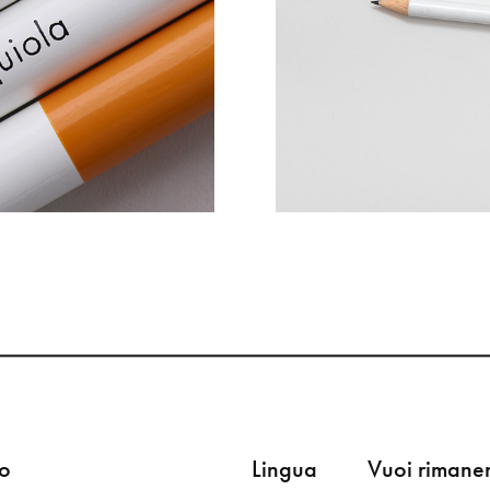
fo
Lingua
Vuoi rimane