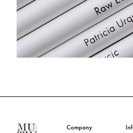
Company
In