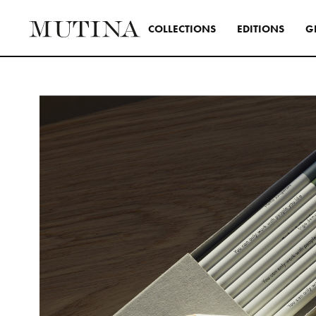
C
O
L
L
E
C
T
I
O
N
S
E
D
I
T
I
O
N
S
G
Interior
Uno stile 
creare inte
usando tut
in modo tr
SEE ALL 