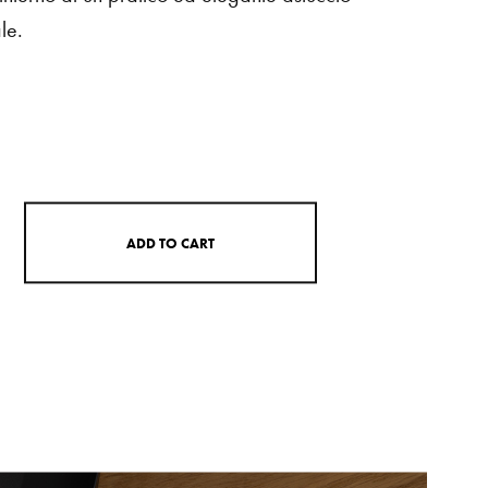
le.
A
D
D
T
O
C
A
R
T