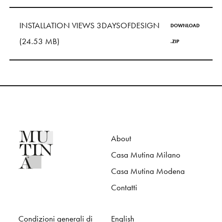
S
H
O
P
INSTALLATION VIEWS 3DAYSOFDESIGN
DOWNLOAD
Get In Touch
(24.53 MB)
.ZIP
L
o
g
i
n
IT
EN
About
Casa Mutina Milano
Casa Mutina Modena
Contatti
Condizioni generali di
English