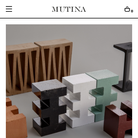
0
C
O
L
L
E
C
T
I
O
N
S
E
D
I
T
I
O
N
S
G
E
T
I
N
S
P
I
R
E
D
D
E
S
I
G
N
E
R
S
J
O
U
R
N
A
L
A
B
O
U
T
M
U
T
I
N
A
F
O
R
A
R
T