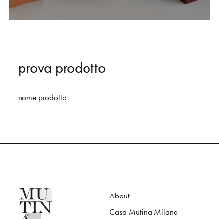
S
H
O
P
Get In Touch
L
o
g
i
n
p
r
o
v
a
p
r
o
d
o
t
t
o
IT
EN
nome
prodotto
About
Casa Mutina Milano