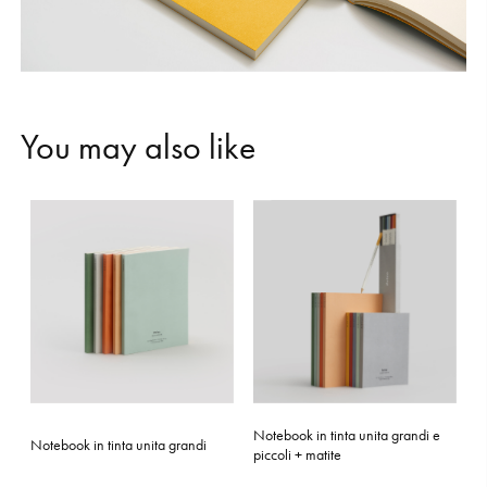
Y
o
u
m
a
y
a
l
s
o
l
i
k
e
Notebook in tinta unita grandi e
Notebook in tinta unita grandi
piccoli + matite