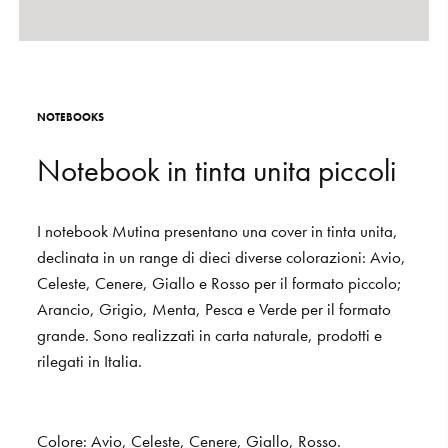
S
H
O
P
Get In Touch
L
o
g
i
n
N
O
T
E
B
O
O
K
S
IT
EN
N
o
t
e
b
o
o
k
i
n
t
i
n
t
a
u
n
i
t
a
p
i
c
c
o
l
i
I
notebook
Mutina
presentano
una
cover
in
tinta
unita,
declinata
in
un
range
di
dieci
diverse
colorazioni:
Avio,
Celeste,
Cenere,
Giallo
e
Rosso
per
il
formato
piccolo;
Arancio,
Grigio,
Menta,
Pesca
e
Verde
per
il
formato
grande.
Sono
realizzati
in
carta
naturale,
prodotti
e
rilegati
in
Italia.
Colore:
Avio,
Celeste,
Cenere,
Giallo,
Rosso.