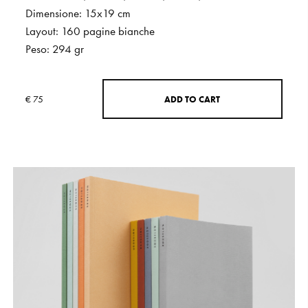
Dimensione:
15x19
cm
Layout:
160
pagine
bianche
Peso:
294
gr
€ 75
A
D
D
T
O
C
A
R
T