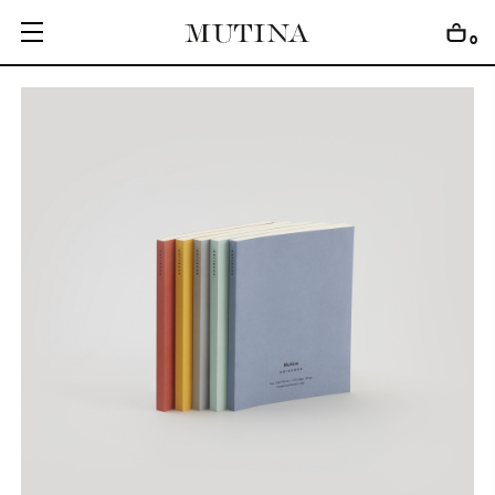
0
C
O
L
L
E
C
T
I
O
N
S
E
D
I
T
I
O
N
S
G
E
T
I
N
S
P
I
R
E
D
D
E
S
I
G
N
E
R
S
J
O
U
R
N
A
L
A
B
O
U
T
M
U
T
I
N
A
F
O
R
A
R
T