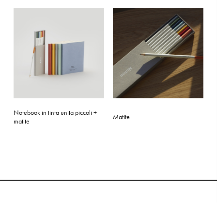
Notebook in tinta unita piccoli +
Matite
matite