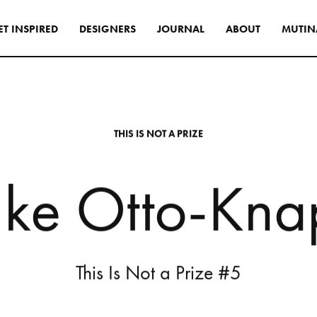
E
T
I
N
S
P
I
R
E
D
D
E
S
I
G
N
E
R
S
J
O
U
R
N
A
L
A
B
O
U
T
M
U
T
I
N
s
di progettazione per
rni originali e distintivi,
te le collezioni Mutina
T
H
I
S
I
S
N
O
T
A
P
R
I
Z
E
asversale.
l
k
e
O
t
t
o
-
K
n
a
INSPIRATIONS
This
Is
Not
a
Prize
#5