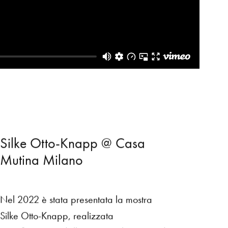
S
i
l
k
e
O
t
t
o
-
K
n
a
p
p
@
C
a
s
a
M
u
t
i
n
a
M
i
l
a
n
o
Nel 2022 è stata presentata la mostra
Silke Otto-Knapp, realizzata