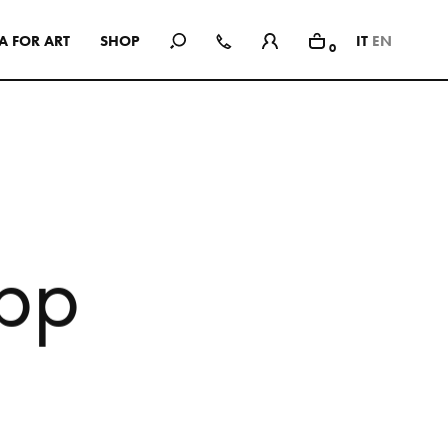
A
F
O
R
A
R
T
S
H
O
P
IT
EN
0
In Use
Una selezione di spazi pubblici e
privati, showroom, hotel e
ristoranti: interni ispirazionali che
hanno come comune
denominatore l’uso delle
p
p
collezioni Mutina.
SEE ALL PROJECTS