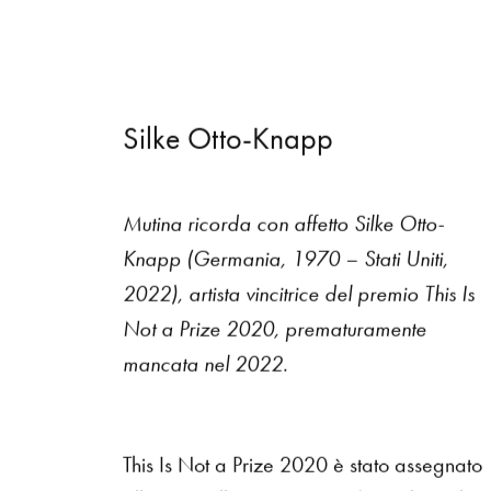
S
i
l
k
e
O
t
t
o
-
K
n
a
p
p
Mutina ricorda con affetto Silke Otto-
Knapp (Germania, 1970 – Stati Uniti,
2022), artista vincitrice del premio This Is
Not a Prize 2020, prematuramente
mancata nel 2022.
This Is Not a Prize 2020 è stato assegnato