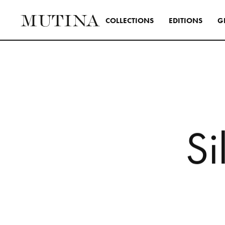
C
O
L
L
E
C
T
I
O
N
S
E
D
I
T
I
O
N
S
G
Interior
Uno stile 
creare inte
usando tut
in modo tr
S
i
SEE ALL 