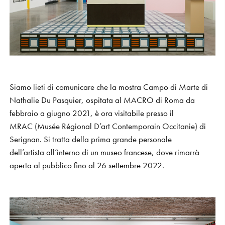
S
H
O
P
Get In Touch
L
o
g
i
n
IT
EN
Siamo lieti di comunicare che la mostra Campo di Marte di
Nathalie Du Pasquier, ospitata al MACRO di Roma da
febbraio a giugno 2021, è ora visitabile presso il
MRAC (Musée Régional D’art Contemporain Occitanie) di
Serignan. Si tratta della prima grande personale
dell’artista all’interno di un museo francese, dove rimarrà
aperta al pubblico fino al 26 settembre 2022.