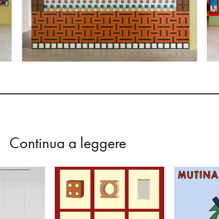
C
o
n
t
i
n
u
a
a
l
e
g
g
e
r
e