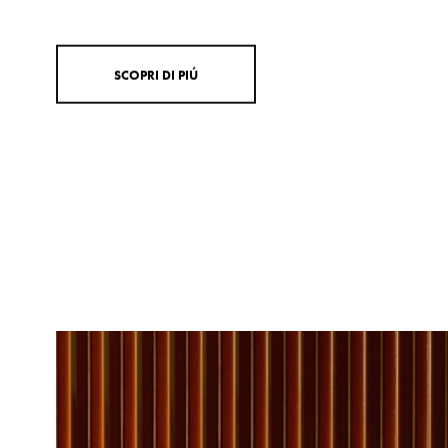
atomizzato.
S
C
O
P
R
I
D
I
P
I
Ú