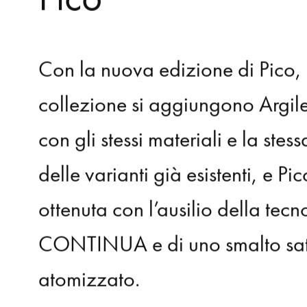
Pico
Con
la
nuova
edizione
di
Pico,
collezione
si
aggiungono
Argil
con
gli
stessi
materiali
e
la
stess
delle
varianti
già
esistenti,
e
Pic
ottenuta
con
l’ausilio
della
tecn
CONTINUA
e
di
uno
smalto
sa