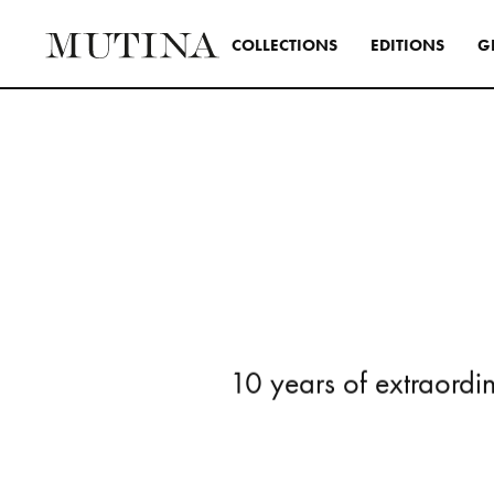
C
O
L
L
E
C
T
I
O
N
S
E
D
I
T
I
O
N
S
G
Interior
Uno stile 
creare inte
usando tut
in modo tr
SEE ALL 
1
0
y
e
a
r
s
o
f
e
x
t
r
a
o
r
d
i