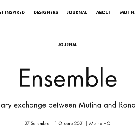
E
T
I
N
S
P
I
R
E
D
D
E
S
I
G
N
E
R
S
J
O
U
R
N
A
L
A
B
O
U
T
M
U
T
I
N
s
di progettazione per
rni originali e distintivi,
J
O
U
R
N
A
L
te le collezioni Mutina
asversale.
E
n
s
e
m
b
l
e
INSPIRATIONS
n
a
r
y
e
x
c
h
a
n
g
e
b
e
t
w
e
e
n
M
u
t
i
n
a
a
n
d
R
o
n