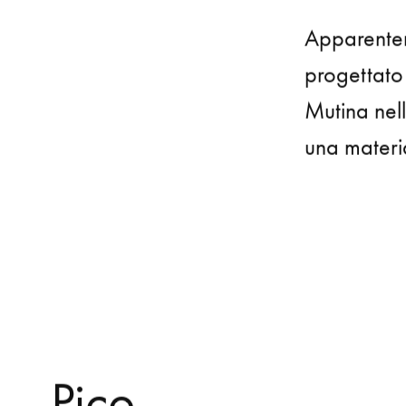
prima,
Pico
Apparentem
progettato
Mutina nell
una materi