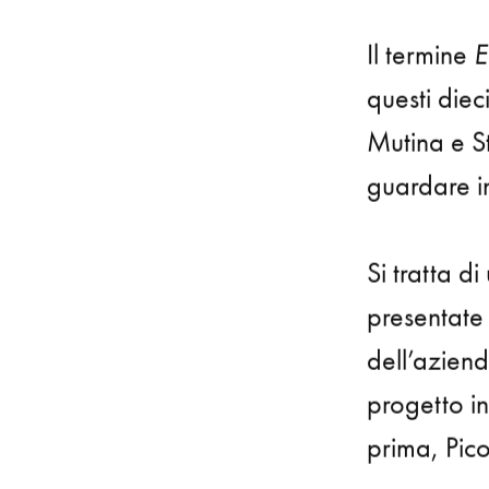
Il termine
E
questi diec
Mutina
e
S
guardare i
Si tratta 
presentate 
dell’azien
progetto in