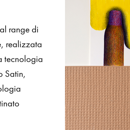
al
range
di
e,
realizzata
a
tecnologia
o
Satin,
ologia
tinato