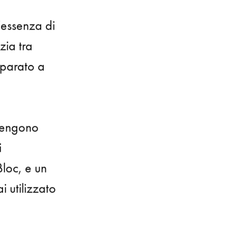
’essenza di
zia tra
mparato a
 vengono
i
Bloc
, e un
 utilizzato