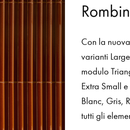
Rombin
Con
la
nuov
varianti
Larg
modulo
Trian
Extra
Small
e
Blanc,
Gris,
R