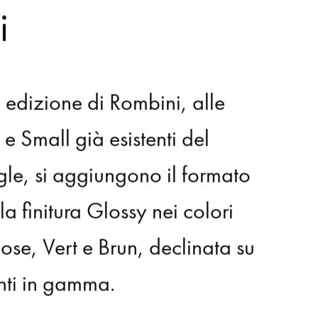
i
a
edizione
di
Rombini,
alle
e
e
Small
già
esistenti
del
gle,
si
aggiungono
il
formato
la
finitura
Glossy
nei
colori
ose,
Vert
e
Brun,
declinata
su