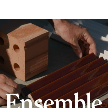
27
Settembre
–
1
Ottobre
2021
|
Mutina
HQ