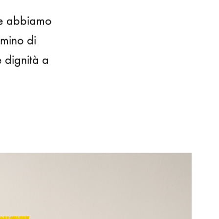
che abbiamo
mmino di
e dignità a