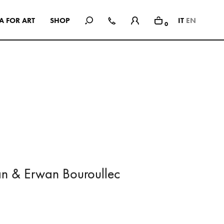
A
F
O
R
A
R
T
S
H
O
P
IT
EN
0
In Use
Una selezione di spazi pubblici e
privati, showroom, hotel e
ristoranti: interni ispirazionali che
hanno come comune
denominatore l’uso delle
collezioni Mutina.
SEE ALL PROJECTS
a
n
&
E
r
w
a
n
B
o
u
r
o
u
l
l
e
c