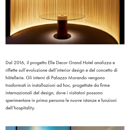
S
H
O
P
Get In Touch
L
o
g
i
n
IT
EN
Dal 2016, il progetto Elle Decor Grand Hotel analizza e
riflette sull’evoluzione dell’interior design e del concetto di
hôtellerie. Gli interni di Palazzo Morando vengono
trasformati in installazioni ad hoc, progettate da firme
internazionali del design, dove i visitatori possono
sperimentare in prima persona le nuove istanze e funzioni
dell’hospitality.