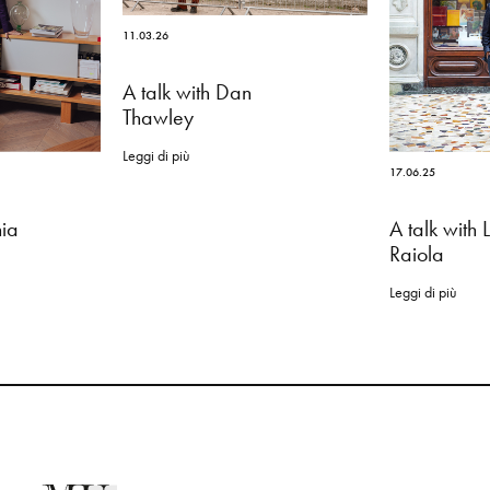
11.03.26
A talk with Dan
Thawley
Leggi di più
17.06.25
nia
A talk with L
Raiola
Leggi di più