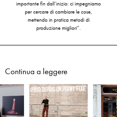
importante
fin
dall’inizio:
ci
impegniamo
per
cercare
di
cambiare
le
cose,
mettendo
in
pratica
metodi
di
produzione
migliori”.
C
o
n
t
i
n
u
a
a
l
e
g
g
e
r
e