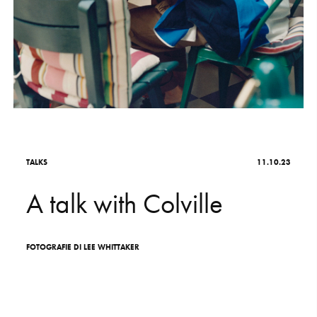
S
H
O
P
Get In Touch
L
o
g
i
n
IT
EN
T
A
L
K
S
11.10.23
A
t
a
l
k
w
i
t
h
C
o
l
v
i
l
l
e
FOTOGRAFIE
DI
LEE
WHITTAKER