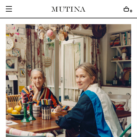
0
C
O
L
L
E
C
T
I
O
N
S
E
D
I
T
I
O
N
S
G
E
T
I
N
S
P
I
R
E
D
D
E
S
I
G
N
E
R
S
J
O
U
R
N
A
L
A
B
O
U
T
M
U
T
I
N
A
F
O
R
A
R
T