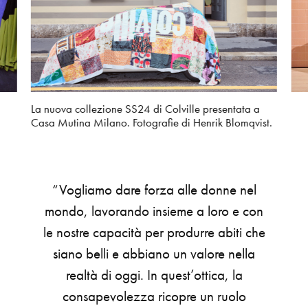
La nuova collezione SS24 di Colville presentata a
Casa Mutina Milano. Fotografie di Henrik Blomqvist.
“Vogliamo
dare
forza
alle
donne
nel
mondo,
lavorando
insieme
a
loro
e
con
le
nostre
capacità
per
produrre
abiti
che
siano
belli
e
abbiano
un
valore
nella
realtà
di
oggi.
In
quest’ottica,
la
consapevolezza
ricopre
un
ruolo